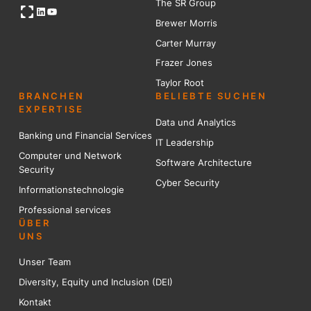
The SR Group
Open OG image
LinkedIn
YouTube
Brewer Mo
r
ris
Carter Murray
Frazer Jones
Taylor Root
BRANCHEN
BELIEBTE SUCHEN
EXPERTISE
Data und Analytics
Banking und Financial Services
IT Leadership
Computer und Network
Software Architecture
Security
Cyber Security
Informationstechnologie
Professional services
ÜBER
UNS
Unser Team
Diversity, Equity und Inclusion (DEI)
Kontakt