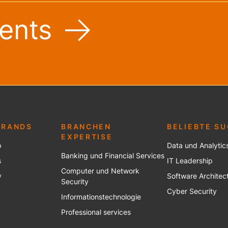
ents
BRANDS
BRANCHEN
BELIEBTE S
EXPERTISE
p
Data und Analytic
Banking und Financial Services
s
IT Leadership
Computer und Network
y
Software Architec
Security
Cyber Security
Informationstechnologie
Professional services