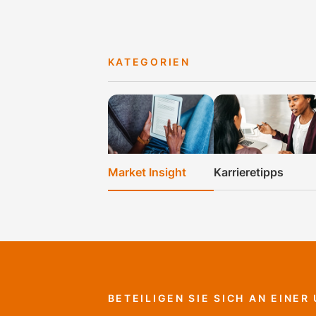
KATEGORIEN
Market Insight
Karrieretipps
BETEILIGEN SIE SICH AN EINE