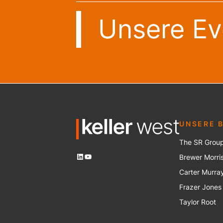
Unsere Ev
UNSERE 
The SR Grou
LinkedIn
YouTube
Brewer Mo
r
ri
Carter Murra
Frazer Jones
Taylor Root