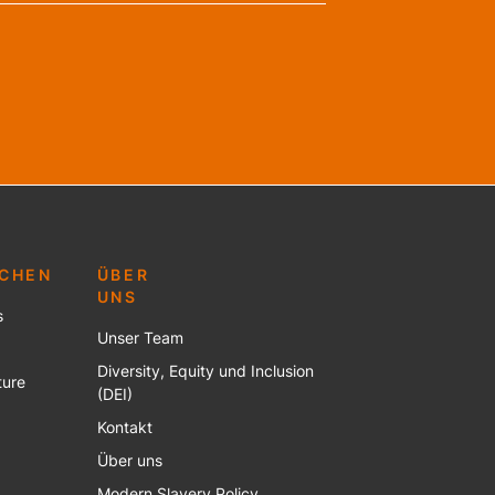
UCHEN
ÜBER
UNS
s
Unser Team
Diversity, Equity und Inclusion
ture
(DEI)
Kontakt
Über uns
Modern Slavery Policy